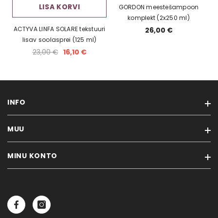
LISA KORVI
GORDON meestešampoon
komplekt (2x250 ml)
ACTYVA LINFA SOLARE tekstuuri
26,00 €
lisav soolasprei (125 ml)
23,00 €
16,10 €
INFO
MUU
Meist
Blogi
MINU KONTO
Kaubamärgid
Registreerimine
Soodustooted
Privaatsuspoliitika
Minu konto
Uued tooted
Ostutingimused
Tellimuste ajalugu
Sisukaart
Transport
Tellitud tooted
Unustasid salasõna?