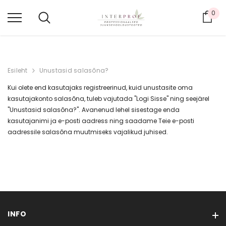
0
Ost
Esileht
Unustasid salasõna?
Kui olete end kasutajaks registreerinud, kuid unustasite oma
kasutajakonto salasõna, tuleb vajutada "Logi Sisse" ning seejärel
"Unustasid salasõna?". Avanenud lehel sisestage enda
kasutajanimi ja e-posti aadress ning saadame Teie e-posti
aadressile salasõna muutmiseks vajalikud juhised.
INFO