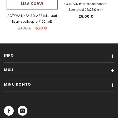
LISA KORVI
GORDON meestešampoon
komplekt (2x250 ml)
ACTYVA LINFA SOLARE tekstuuri
26,00 €
lisav soolasprei (125 ml)
23,00 €
16,10 €
INFO
MUU
Meist
Blogi
MINU KONTO
Kaubamärgid
Registreerimine
Soodustooted
Privaatsuspoliitika
Minu konto
Uued tooted
Ostutingimused
Tellimuste ajalugu
Sisukaart
Transport
Tellitud tooted
Unustasid salasõna?