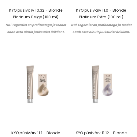
KYO püsivärv 10.32 - Blonde
KYO püsivärv 11.0 - Blonde
Platinum Beige (100 ml)
Platinum Extra (100 ml)
NB! Tegemist on profitootega ja toodet
NB! Tegemist on profitootega ja toodet
saab osta ainult juuksurist äriklient.
saab osta ainult juuksurist äriklient.
KYO püsivärv 11.1 - Blonde
KYO püsivärv 11.12 - Blonde