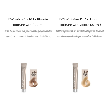
KYO püsivärv 10.1 - Blonde
KYO püsivärv 10.12 - Blonde
Platinum Ash (100 ml)
Platinum Ash Violet (100 ml)
NB! Tegemist on profitootega ja toodet
NB! Tegemist on profitootega ja toodet
saab osta ainult juuksurist äriklient.
saab osta ainult juuksurist äriklient.