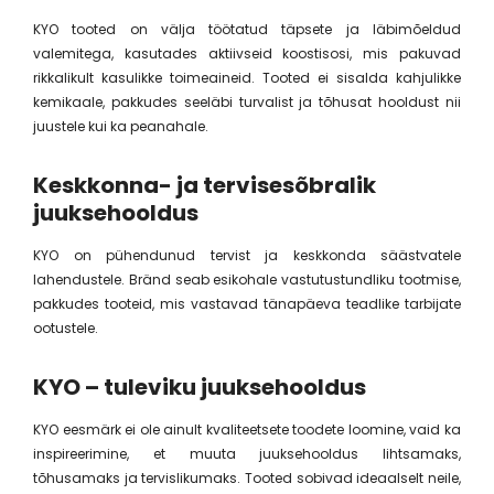
KYO tooted on välja töötatud täpsete ja läbimõeldud
LARE
ACTYVA LINFA SOLARE tekstuuri
GORDON meest
valemitega, kasutades aktiivseid koostisosi, mis pakuvad
hakreem
lisav soolasprei (125 ml)
komplekt (2x
rikkalikult kasulikke toimeaineid. Tooted ei sisalda kahjulikke
0 €
23,00 €
16,10 €
26,00
kemikaale, pakkudes seeläbi turvalist ja tõhusat hooldust nii
juustele kui ka peanahale.
Keskkonna- ja tervisesõbralik
juuksehooldus
KYO on pühendunud tervist ja keskkonda säästvatele
lahendustele. Bränd seab esikohale vastutustundliku tootmise,
pakkudes tooteid, mis vastavad tänapäeva teadlike tarbijate
ootustele.
KYO – tuleviku juuksehooldus
KYO eesmärk ei ole ainult kvaliteetsete toodete loomine, vaid ka
inspireerimine, et muuta juuksehooldus lihtsamaks,
tõhusamaks ja tervislikumaks. Tooted sobivad ideaalselt neile,