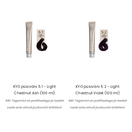
KYO püsivärv 5.1 - Light
KYO püsivärv 5.2 - Light
Chestnut Ash (100 ml)
Chestnut Violet (100 ml)
NB! Tegemist on profitootega ja toodet
NB! Tegemist on profitootega ja toodet
saab osta ainult juuksurist äriklient.
saab osta ainult juuksurist äriklient.