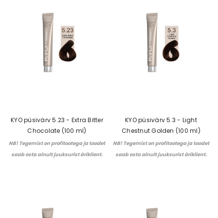
KYO püsivärv 5.23 - Extra Bitter
KYO püsivärv 5.3 - Light
Chocolate (100 ml)
Chestnut Golden (100 ml)
NB! Tegemist on profitootega ja toodet
NB! Tegemist on profitootega ja toodet
saab osta ainult juuksurist äriklient.
saab osta ainult juuksurist äriklient.