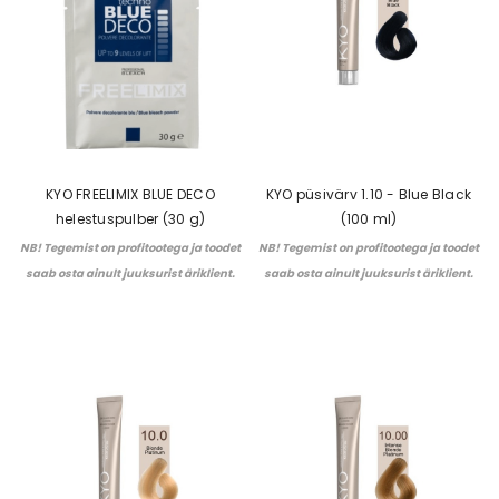
KYO FREELIMIX BLUE DECO
KYO püsivärv 1.10 - Blue Black
helestuspulber (30 g)
(100 ml)
NB! Tegemist on profitootega ja toodet
NB! Tegemist on profitootega ja toodet
saab osta ainult juuksurist äriklient.
saab osta ainult juuksurist äriklient.