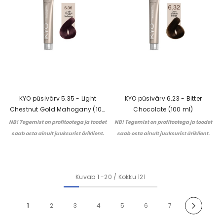
KYO püsivärv 5.35 - Light
KYO püsivärv 6.23 - Bitter
Chestnut Gold Mahogany (100
Chocolate (100 ml)
ml)
NB! Tegemist on profitootega ja toodet
NB! Tegemist on profitootega ja toodet
saab osta ainult juuksurist äriklient.
saab osta ainult juuksurist äriklient.
Kuvab
1
-
20
/ Kokku 121
1
2
3
4
5
6
7