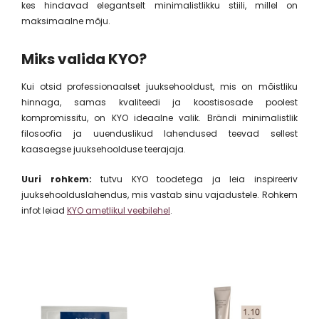
kes hindavad elegantselt minimalistlikku stiili, millel on
maksimaalne mõju.
Miks valida KYO?
Kui otsid professionaalset juuksehooldust, mis on mõistliku
hinnaga, samas kvaliteedi ja koostisosade poolest
kompromissitu, on KYO ideaalne valik. Brändi minimalistlik
filosoofia ja uuenduslikud lahendused teevad sellest
kaasaegse juuksehoolduse teerajaja.
Uuri rohkem:
tutvu KYO toodetega ja leia inspireeriv
juuksehoolduslahendus, mis vastab sinu vajadustele. Rohkem
infot leiad
KYO ametlikul veebilehel
.