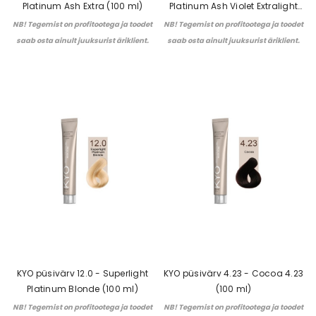
Platinum Ash Extra (100 ml)
Platinum Ash Violet Extralight
(100 ml)
NB! Tegemist on profitootega ja toodet
NB! Tegemist on profitootega ja toodet
saab osta ainult juuksurist äriklient.
saab osta ainult juuksurist äriklient.
KYO püsivärv 12.0 - Superlight
KYO püsivärv 4.23 - Cocoa 4.23
Platinum Blonde (100 ml)
(100 ml)
NB! Tegemist on profitootega ja toodet
NB! Tegemist on profitootega ja toodet