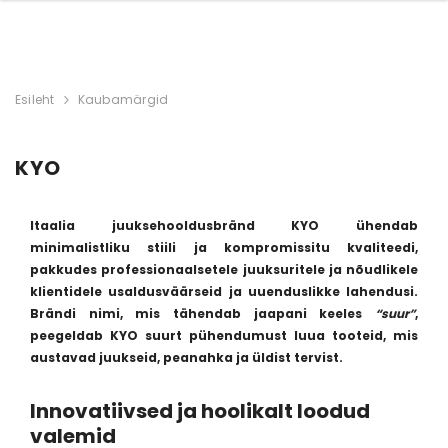
Esileht
Kaubamärgid
KYO
Itaalia juuksehooldusbränd KYO ühendab
minimalistliku stiili ja kompromissitu kvaliteedi,
pakkudes professionaalsetele juuksuritele ja nõudlikele
klientidele usaldusväärseid ja uuenduslikke lahendusi.
Brändi nimi, mis tähendab jaapani keeles
“suur”
,
peegeldab KYO suurt pühendumust luua tooteid, mis
austavad juukseid, peanahka ja üldist tervist.
Innovatiivsed ja hoolikalt loodud
valemid