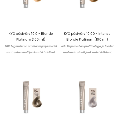
KYO püsivärv 10.0 - Blonde
KYO püsivärv 10.00 - Intense
Platinum (100 ml)
Blonde Platinum (100 ml)
NB! Tegemist on profitootega ja toodet
NB! Tegemist on profitootega ja toodet
saab osta ainult juuksurist äriklient.
saab osta ainult juuksurist äriklient.